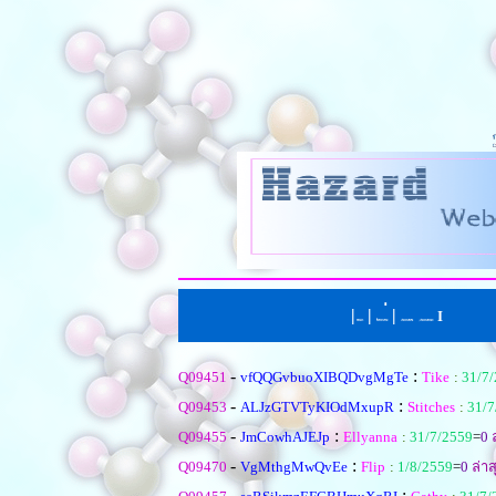
|
|
่
|
I
หน้าแรก
ตั้งคำถามใหม
เรียงตามหัวข้อ
|
เรียงตามคำตอบ
-
:
Q09451
vfQQGvbuoXIBQDvgMgTe
Tike
:
31/7
-
:
Q09453
ALJzGTVTyKIOdMxupR
Stitches
:
31/7
-
:
Q09455
JmCowhAJEJp
Ellyanna
:
31/7/2559
=
0
ล
-
:
Q09470
VgMthgMwQvEe
Flip
:
1/8/2559
=
0
ล่าส
-
: