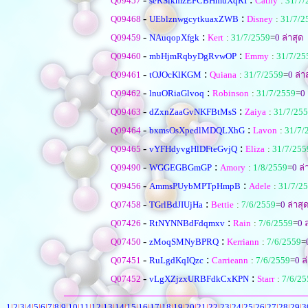
Q09457
seRSikmzEFCBHmuXqRI
Cathy
:
31/7/
-
:
Q09468
UEblznwgcytkuaxZWB
Disney
:
31/7/2
-
:
Q09459
NAuqopXfgk
Kert
:
31/7/2559
=
0
ล่าสุด
-
:
Q09460
mbHjmRqbyDgRvwOP
Emmy
:
31/7/25
-
:
Q09461
tOJOcKlKGM
Quiana
:
31/7/2559
=
0
ล่า
-
:
Q09462
lnuORiaGlvoq
Robinson
:
31/7/2559
=
0
-
:
Q09463
dZxnZaaGvNKFBtMsS
Zaiya
:
31/7/25
-
:
Q09464
bxmsOsXpedlMDQLXhG
Lavon
:
31/7/
-
:
Q09465
vYFHdyvgHlDFteGvjQ
Eliza
:
31/7/255
-
:
Q09490
WGGEGBGmGP
Amory
:
1/8/2559
=
0
ล่
-
:
Q09456
AmmsPUybMPTpHmpB
Adele
:
31/7/2
-
:
Q07458
TGrlBdJIUjHa
Bettie
:
7/6/2559
=
0
ล่าสุ
-
:
Q07426
RtNYNNBdFdqmxv
Rain
:
7/6/2559
=
0
ล
-
:
Q07450
zMoqSMNyBPRQ
Kerriann
:
7/6/2559
=
-
:
Q07451
RuLgdKqIQzc
Carrieann
:
7/6/2559
=
0
ล่
-
:
Q07452
vLgXZjzxURBFdkCxKPN
Starr
:
7/6/25
1
|
2
|
3
|
4
|
5
|
6
|
7
|
8
|
9
|
10
|
11
|
12
|
13
|
14
|
15
|
16
|
17
|
18
|
19
|
20
|
21
|
22
|
23
|
24
|
25
|
26
|
27
|
28
|
29
|
3