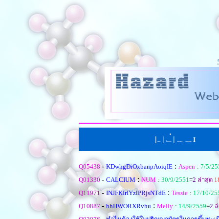
|
|
่
|
I
หน้าแรก
ตั้งคำถามใหม
เรียงตามหัวข้อ
|
เรียงตามคำตอบ
-
:
Q05438
KDwhgDiOxbanpAoiqIE
Aspen
:
7/5/25
-
:
Q01330
CALCIUM
NUM
:
30/9/2551
=
2
ล่าสุด
1
-
:
Q11971
INJFKIrIYzlPRjsNTdE
Tessie
:
17/10/25
-
:
Q10887
hhHWORXRvhu
Melly
:
14/9/2559
=
2
ล่
-