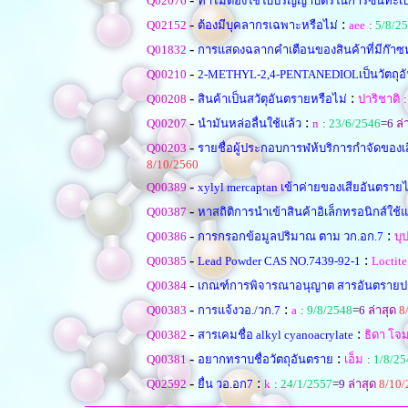
Q02076
ทำไมต้องใช้ใบปริญญาบัตรในการฃึ้นทะ
-
:
Q02152
ต้องมีบุคลากรเฉพาะหรือไม่
aee
:
5/8/2
-
Q01832
การแสดงฉลากคำเตือนของสินค้าที่มีก๊าซ
-
Q00210
2-METHYL-2,4-PENTANEDIOLเป็นวัตถุอั
-
:
Q00208
สินค้าเป็นสวัตุอันตรายหรือไม่
ปาริชาติ
-
:
Q00207
นำมันหล่อลื่นใช้แล้ว
n
:
23/6/2546
=
6
ล่
-
Q00203
รายชื่อผู้ประกอบการฬห้บริการกำจัดของ
8/10/2560
-
Q00389
xylyl mercaptan เข้าค่ายของเสียอันตรา
-
Q00387
หาสถิติการนำเข้าสินค้าอิเล็กทรอนิกส์ใช้แ
-
:
Q00386
การกรอกข้อมูลปริมาณ ตาม วก.อก.7
บุ
-
:
Q00385
Lead Powder CAS NO.7439-92-1
Loctite
-
Q00384
เกณฑ์การพิจารณาอนุญาต สารอันตรายป
-
:
Q00383
การแจ้งวอ./วก.7
a
:
9/8/2548
=
6
ล่าสุด
8
-
:
Q00382
สารเคมชื่อ alkyl cyanoacrylate
ธิดา โจม
-
:
Q00381
อยากทราบชื่อวัตถุอันตราย
เอ็ม
:
1/8/25
-
:
Q02592
ยื่น วอ.อก7
k
:
24/1/2557
=
9
ล่าสุด
8/10/