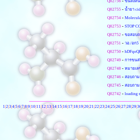
-
Q02756
ขนส่งสิ
-
Q02755
น้ำยา ci
-
Q02754
Molecula
-
Q02753
STOP CO
-
Q02752
ขอสอบถ
-
Q02751
วอ./อก5
-
Q02750
hDFqoQ
-
Q02749
การขนส่ง
-
Q02748
หมายเลข
-
Q02746
สอบถาม ส
-
Q02745
สอบถามเ
-
Q02742
loading 
1
|
2
|
3
|
4
|
5
|
6
|
7
|
8
|
9
|
10
|
11
|
12
|
13
|
14
|
15
|
16
|
17
|
18
|
19
|
20
|
21
|
22
|
23
|
24
|
25
|
26
|
27
|
28
|
29
|
3