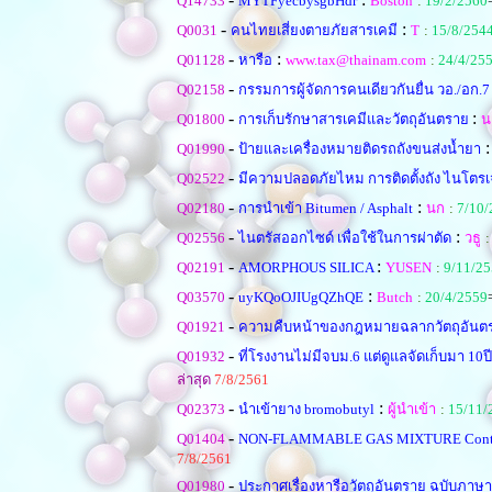
Q14733
MYTFyecbysgbHdr
Boston
:
19/2/2560
-
:
Q0031
คนไทยเสี่ยงตายภัยสารเคมี
T
:
15/8/254
-
:
Q01128
หารือ
www.tax@thainam.com
:
24/4/25
-
Q02158
กรรมการผู้จัดการคนเดียวกันยื่น วอ./อก.7 
-
:
Q01800
การเก็บรักษาสารเคมีและวัตถุอันตราย
น
-
Q01990
ป้ายและเครื่องหมายติดรถถังขนส่งน้ำยา
-
Q02522
มีความปลอดภัยไหม การติดตั้งถัง ไนโต
-
:
Q02180
การนำเข้า Bitumen / Asphalt
นก
:
7/10/
-
:
Q02556
ไนตรัสออกไซด์ เพื่อใช้ในการผ่าตัด
วธู
-
:
Q02191
AMORPHOUS SILICA
YUSEN
:
9/11/2
-
:
Q03570
uyKQoOJIUgQZhQE
Butch
:
20/4/2559
-
Q01921
ความคืบหน้าของกฎหมายฉลากวัตถุอัน
-
Q01932
ที่โรงงานไม่มีจบม.6 แต่ดูแลจัดเก็บมา 10
ล่าสุด
7/8/2561
-
:
Q02373
นำเข้ายาง bromobutyl
ผู้นำเข้า
:
15/11/
-
Q01404
NON-FLAMMABLE GAS MIXTURE Contain
7/8/2561
-
Q01980
ประกาศเรื่องหารือวัตถุอันตราย ฉบับภาษ