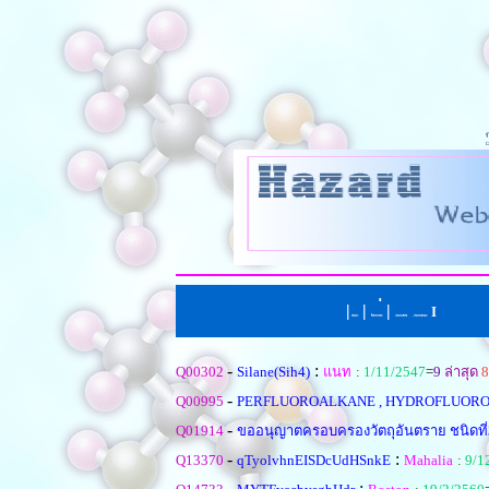
|
|
่
|
I
หน้าแรก
ตั้งคำถามใหม
เรียงตามหัวข้อ
|
เรียงตามคำตอบ
-
:
Q00302
Silane(Sih4)
แนท
:
1/11/2547
=
9
ล่าสุด
8
-
Q00995
PERFLUOROALKANE , HYDROFLUORO
-
Q01914
ขออนุญาตครอบครองวัตถุอันตราย ชนิดที
-
:
Q13370
qTyolvhnEISDcUdHSnkE
Mahalia
:
9/1
-
: