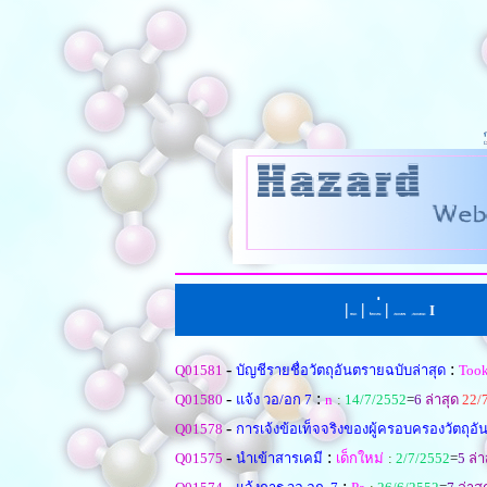
|
|
่
|
I
หน้าแรก
ตั้งคำถามใหม
เรียงตามหัวข้อ
|
เรียงตามคำตอบ
-
:
Q01581
บัญชีรายชื่อวัตถุอันตรายฉบับล่าสุด
Too
-
:
Q01580
แจ้ง วอ/อก 7
n
:
14/7/2552
=
6
ล่าสุด
22/
-
Q01578
การเจ้งข้อเท็จจริงของผู้ครอบครองวัตถุอ
-
:
Q01575
นำเข้าสารเคมี
เด็กใหม่
:
2/7/2552
=
5
ล่า
-
: