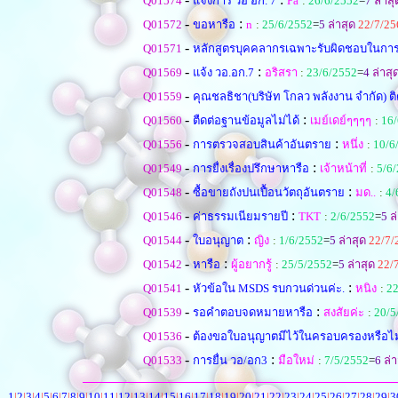
Q01574
แจ้งการ วอ อก. 7
Pa
:
26/6/2552
=
7
ล่าสุ
-
:
Q01572
ขอหารือ
n
:
25/6/2552
=
5
ล่าสุด
22/7/25
-
Q01571
หลักสูตรบุคคลากรเฉพาะรับผิดชอบในการเ
-
:
Q01569
แจ้ง วอ.อก.7
อริสรา
:
23/6/2552
=
4
ล่าสุ
-
Q01559
คุณชลธิชา(บริษัท โกลว พลังงาน จำกัด) ติ
-
:
Q01560
ตืดต่อฐานข้อมูลไม่ได้
เมย์เดย์ๆๆๆๆ
:
16/
-
:
Q01556
การตรวจสอบสินค้าอันตราย
หนึ่ง
:
10/6
-
:
Q01549
การยื่งเรื่องปรึกษาหารือ
เจ้าหน้าที่
:
5/6
-
:
Q01548
ซื้อขายถังปนเปื้อนวัตถุอันตราย
มด..
:
4/
-
:
Q01546
ค่าธรรมเนียมรายปี
TKT
:
2/6/2552
=
5
ล่
-
:
Q01544
ใบอนุญาต
ญิง
:
1/6/2552
=
5
ล่าสุด
22/7/
-
:
Q01542
หารือ
ผู้อยากรู้
:
25/5/2552
=
5
ล่าสุด
22/
-
:
Q01541
หัวข้อใน MSDS รบกวนด่วนค่ะ.
หนิง
:
22
-
:
Q01539
รอคำตอบจดหมายหารือ
สงสัยค่ะ
:
20/5
-
Q01536
ต้องขอใบอนุญาตมีไว้ในครอบครองหรือไม
-
:
Q01533
การยื่น วอ/อก3
มือใหม่
:
7/5/2552
=
6
ล่า
1
|
2
|
3
|
4
|
5
|
6
|
7
|
8
|
9
|
10
|
11
|
12
|
13
|
14
|
15
|
16
|
17
|
18
|
19
|
20
|
21
|
22
|
23
|
24
|
25
|
26
|
27
|
28
|
29
|
3