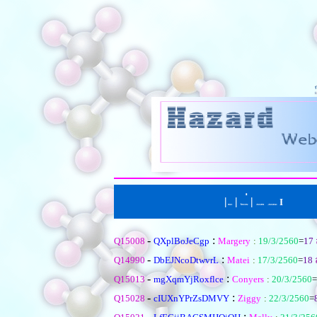
|
|
่
|
I
หน้าแรก
ตั้งคำถามใหม
เรียงตามหัวข้อ
|
เรียงตามคำตอบ
-
:
Q15008
QXplBoJeCgp
Margery
:
19/3/2560
=
17
-
:
Q14990
DbEJNcoDtwvrL
Matei
:
17/3/2560
=
18
ล
-
:
Q15013
mgXqmYjRoxflce
Conyers
:
20/3/2560
=
-
:
Q15028
cIUXnYPrZsDMVY
Ziggy
:
22/3/2560
=
-
: