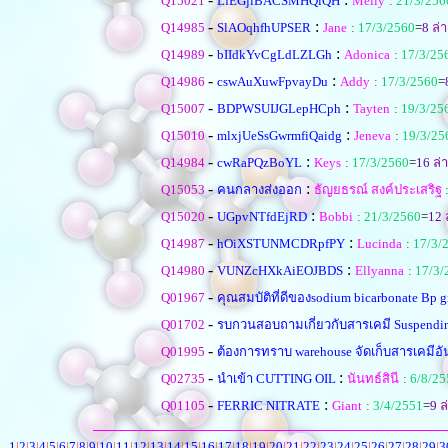
Q15021
LfEGjiBACSMHQiQH
Melly
:
21/3/256
-
:
Q14985
SlAOqhfhUPSER
Jane
:
17/3/2560
=
8
ล่า
-
:
Q14989
bIIdkYvCgLdLZLGh
Adonica
:
17/3/25
-
:
Q14986
cswAuXuwFpvayDu
Addy
:
17/3/2560
=
-
:
Q15007
BDPWSUIJGLepHCph
Tayten
:
19/3/25
-
:
Q15010
mlxjUeSsGwrmfiQaidg
Jeneva
:
19/3/25
-
:
Q14984
cwRaPQzBoYL
Keys
:
17/3/2560
=
16
ล่า
-
:
Q15053
คนกลางส่งออก
ธัญยธรณ์ สงค์ประเสริฐ
-
:
Q15020
UGpvNTfdEjRD
Bobbi
:
21/3/2560
=
12
ล
-
:
Q14987
hOiXSTUNMCDRpfPY
Lucinda
:
17/3/
-
:
Q14980
VUNZcHXkAiEOJBDS
Ellyanna
:
17/3/
-
Q01967
คุณสมบัติที่ดีของsodium bicarbonate Bp 
-
Q01702
รบกวนสอบถามเกี่ยวกับสารเคมี Suspendin
-
Q01995
ต้องการทราบ warehouse จัดเก็บสารเคมีอั
-
:
Q02735
นำเข้า CUTTING OIL
นันทธ์สินี
:
6/8/25
-
:
Q01105
FERRIC NITRATE
Giant
:
3/4/2551
=
9
ล
1
|
2
|
3
|
4
|
5
|
6
|
7
|
8
|
9
|
10
|
11
|
12
|
13
|
14
|
15
|
16
|
17
|
18
|
19
|
20
|
21
|
22
|
23
|
24
|
25
|
26
|
27
|
28
|
29
|
3