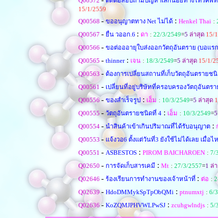
Q00572
ติดต่อสอบถามปัญหาเล็กน้อยทางโทรศัพท์
15/1/2559
-
:
Q00568
ขออนุญาตทาง Net ไม่ได้
Henkel Thai
:
-
:
Q00567
ยื่น วออก.6
ดา
:
22/3/2549
=
5
ล่าสุด
15/1
-
Q00566
ขอต่อออายุใบส่งออกวัตถุอันตราย (บอแรก
-
:
Q00565
thinner
เจน
:
18/3/2549
=
5
ล่าสุด
15/1/2
-
Q00563
ต้องการเปลี่ยนสถานที่เก็บวัตถุอันตรายชนิ
-
Q00561
เปลี่ยนที่อยู่บริษัทที่ครอบครองวัตถุอันตรา
-
:
Q00556
ของสำเร็จรูป
เอ็ม
:
10/3/2549
=
5
ล่าสุด
1
-
:
Q00555
วัตถุอันตรายชนิดที่ 4
เอ็ม
:
10/3/2549
=
5
-
:
Q00554
นำสินค้าเข้าเกินปริมาณที่ได้รับอนุญาต
-
Q00553
แจ้งวอ6 ตั้งแต่วันที่3 ยังใช้ไม่ได้เลย เมื่อ
-
:
Q00551
ASBESTOS
PIROM BAICHAROEN
:
7/
-
:
Q02650
การจัดเก็บสารเคมี
Mt
:
27/3/2557
=
1
ล่า
-
:
Q02646
ร้องเรียนการทำงานของเจ้าหน้าที่
ต่อ
:
2
-
:
Q02639
HdoDMMykSpTpObQMi
ptnumxtj
:
6/
-
:
Q02636
KoZQMJPHVWLPwSJ
zcuhgwlndjs
:
5/