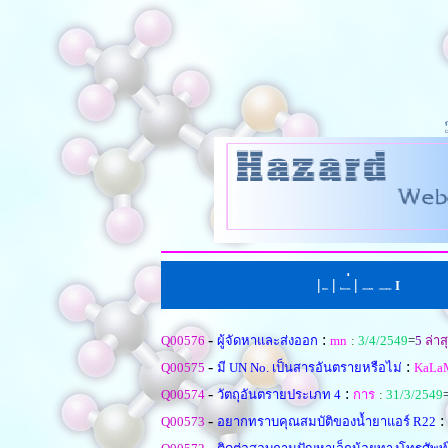
|
|
่
|
I
หน้าแรก
ตั้งคำถามใหม
เรียงตามหัวข้อ
|
เรียงตามคำตอบ
-
:
Q00576
ผู้จัดหาและส่งออก
mn
:
3/4/2549
=
5
ล่าส
-
:
Q00575
มี UN No. เป็นสารอันตรายหรือไม่
KaLa
-
:
Q00574
วัตถุอันตรายประเภท 4
การ
:
31/3/2549
-
:
Q00573
อยากทราบคุณสมบัติของน้ำยาแอร์ R22
-