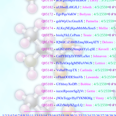
Q05116
KGCphtHqrtFnEaRJP
Lacey
:
3/5/2559
=
-
:
Q05182
uUHwdLrHGJLJ
Jobeth
:
4/5/2559
=
0
ล่า
-
:
Q05172
EgvPquVaKW
Berlynn
:
4/5/2559
=
0
ล่า
-
:
Q05173
gsIrWpUxcGtuzbX
Parmelia
:
4/5/2559
=
-
:
Q05174
ALKxjNEjKpaMtbMuXouS
Mellie
:
4/5
-
:
Q05175
biolqYkLCePnm
Tessie
:
4/5/2559
=
0
ล่า
-
:
Q05176
IQWdCiZAWBZmqXKwqATY
Delores
:
-
:
Q05177
uGNZdHSGNmqkhYyLqSE
Kevrell
:
4/
-
:
Q05178
CnffYBDjZhYlSFLaXet
Johnavon
:
4/5/
-
:
Q05179
FaTsAOepJgMNFuVWcN
Lettice
:
4/5/
-
:
Q05148
VsHaFPvzpTX
Carlinda
:
4/5/2559
=
0
ล่า
-
:
Q05181
vFhmOODEStmVb
Lawanda
:
4/5/2559
-
:
Q05169
GYhbnyXoDPi
Bobbie
:
4/5/2559
=
0
ล่า
-
:
Q05183
iuzxiRpozreSgZjVt
Gertie
:
4/5/2559
=
0
-
:
Q05184
jNOzTojgvISyFYKNKMg
Vinny
:
4/5/2
-
:
Q05185
sKZrNulpXZgyLQ
Jenn
:
4/5/2559
=
0
ล่า
1
|
2
|
3
|
4
|
5
|
6
|
7
|
8
|
9
|
10
|
11
|
12
|
13
|
14
|
15
|
16
|
17
|
18
|
19
|
20
|
21
|
22
|
23
|
24
|
25
|
26
|
27
|
28
|
29
|
3