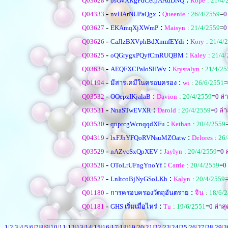
Q03628
bsGvXRgPdCetpAAdDNQ
Rope
:
21/4/
-
:
Q04333
nvHArNUPaQgx
Queenie
:
26/4/2559
=
0
-
:
Q03627
EKAmqXjXWmP
Maisyn
:
21/4/2559
=
0
-
:
Q03626
CaJlzBXVphBdXnmfEYdi
Kory
:
21/4/
-
:
Q03625
oQGrygxPQyfCmRUQBM
Kaley
:
21/4/
-
:
Q03634
AEQFXCPaIoSHWv
Krystalyn
:
21/4/25
-
:
Q01194
มีสารเคมีในครอบครอง
wi
:
26/6/2551
=
-
:
Q03532
OOepzIKjalaB
Davion
:
20/4/2559
=
0
ล่า
-
:
Q03531
NnaSTwEVXR
Darold
:
20/4/2559
=
0
ล่า
-
:
Q03530
qnprcgWcnqqdXFu
Kethan
:
20/4/2559
-
:
Q04319
lxFJhYFQoRVNsuMZOatw
Delores
:
26/
-
:
Q03529
nAZvcSxQpXEV
Jaylyn
:
20/4/2559
=
0
ล
-
:
Q03528
OToLrUFngYnoYf
Carrie
:
20/4/2559
=
0
-
:
Q03527
LnItcoBjNyGSoLKh
Kalyn
:
20/4/2559
-
:
Q01180
การครอบครองวัตถุอันตราย
จิน
:
18/6/
-
:
Q01181
GHS เริ่มเมื่อไหร่
Tu
:
19/6/2551
=
0
ล่าสุ
1
|
2
|
3
|
4
|
5
|
6
|
7
|
8
|
9
|
10
|
11
|
12
|
13
|
14
|
15
|
16
|
17
|
18
|
19
|
20
|
21
|
22
|
23
|
24
|
25
|
26
|
27
|
28
|
29
|
3