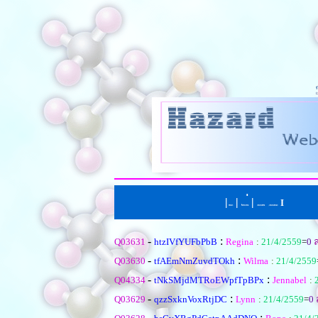
|
|
่
|
I
หน้าแรก
ตั้งคำถามใหม
เรียงตามหัวข้อ
|
เรียงตามคำตอบ
-
:
Q03631
htzIVfYUFbPbB
Regina
:
21/4/2559
=
0
ล
-
:
Q03630
tfAEmNmZuvdTOkh
Wilma
:
21/4/2559
-
:
Q04334
tNkSMjdMTRoEWpfTpBPx
Jennabel
:
-
:
Q03629
qzzSxknVoxRtjDC
Lynn
:
21/4/2559
=
0
ล
-
: