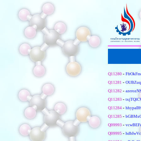
-
Q11280
FfrOkFm
-
Q11281
OUBZuq
-
Q11282
azerozN
-
Q11283
txjTQl
-
Q11284
hhypaIH
-
Q11285
bGBMxG
-
Q09993
vcwBEF
-
Q09995
hdbIwV