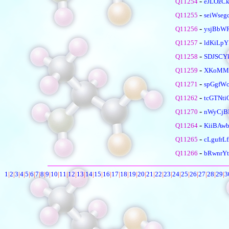
-
Q11254
eJLOzC
-
Q11255
seiWseg
-
Q11256
ysjBbW
-
Q11257
ldKiLpY
-
Q11258
SDJSCY
-
Q11259
XKoMM
-
Q11271
spGgfW
-
Q11262
tcGTNti
-
Q11270
nWyCjB
-
Q11264
KiiBAw
-
Q11265
cLgufrL
-
Q11266
bRwnrYt
1
|
2
|
3
|
4
|
5
|
6
|
7
|
8
|
9
|
10
|
11
|
12
|
13
|
14
|
15
|
16
|
17
|
18
|
19
|
20
|
21
|
22
|
23
|
24
|
25
|
26
|
27
|
28
|
29
|
3