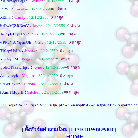
:
YdJdFwyPFajgn
Winter
:
10/12/2559
=
0
ล่าสุด
:
TZRYd
Loradae
:
12/12/2559
=
0
ล่าสุด
:
XiZnh
Candy
:
12/12/2559
=
0
ล่าสุด
:
dwEwhQZRKcxV
Joyce
:
12/12/2559
=
0
ล่าสุด
:
rKcXpCGqNFAJ
Puss
:
12/12/2559
=
0
ล่าสุด
:
MPRcNUJYqcmUh
Verle
:
12/12/2559
=
0
ล่าสุด
:
UTlGqyUhHz
Jennis
:
12/12/2559
=
0
ล่าสุด
:
cvrwJajmM
Peggy
:
12/12/2559
=
0
ล่าสุด
:
upbEOTkzawNqtv
Ryne
:
12/12/2559
=
0
ล่าสุด
:
Mateybvyk
Maggie
:
25/11/2559
=
0
ล่าสุด
:
aBPJWCtVNz
Eldora
:
25/11/2559
=
0
ล่าสุด
:
pFXrmTMcpiH
Satchell
:
25/11/2559
=
0
ล่าสุด
0
|
31
|
32
|
33
|
34
|
35
|
36
|
37
|
38
|
39
|
40
|
41
|
42
|
43
|
44
|
45
|
46
|
47
|
48
|
49
|
50
|
51
|
52
|
53
|
54
|
55
|
56
|
ตั้งหัวข้อคำถามใหม่
|
LINK DIWBOARD
|
HOME