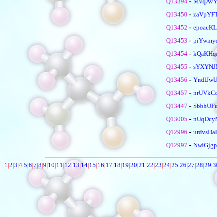
-
Q13394
MvqAvY
-
Q13450
zaVpYF
-
Q13452
epoacKL
-
Q13453
piYwmy
-
Q13454
kQaKHq
-
Q13455
sYXYNJ
-
Q13456
YndlJw
-
Q13457
nrUVkC
-
Q13447
SbbhUF
-
Q13005
nUqDcy
-
Q12996
urdvsD
-
Q12997
NwiGjg
1
|
2
|
3
|
4
|
5
|
6
|
7
|
8
|
9
|
10
|
11
|
12
|
13
|
14
|
15
|
16
|
17
|
18
|
19
|
20
|
21
|
22
|
23
|
24
|
25
|
26
|
27
|
28
|
29
|
3