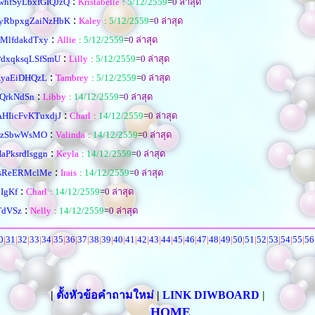
:
hfSyLbxIGIQJzQ
Kristabelle
:
5/12/2559
=
0
ล่าสุด
:
yRbpxgZaiNzHbK
Kaley
:
5/12/2559
=
0
ล่าสุด
:
MlfdakdTxy
Allie
:
5/12/2559
=
0
ล่าสุด
:
dxqksqLSfSmU
Lilly
:
5/12/2559
=
0
ล่าสุด
:
KyaEiDHQzL
Tambrey
:
5/12/2559
=
0
ล่าสุด
:
QrkNdSn
Libby
:
14/12/2559
=
0
ล่าสุด
:
HIicFvKTuxdjJ
Charl
:
14/12/2559
=
0
ล่าสุด
:
azSbwWsMO
Valinda
:
14/12/2559
=
0
ล่าสุด
:
aPksrdlsggn
Keyla
:
14/12/2559
=
0
ล่าสุด
:
PsReERMclMe
Irais
:
14/12/2559
=
0
ล่าสุด
:
IgKf
Charl
:
14/12/2559
=
0
ล่าสุด
:
TdVSz
Nelly
:
14/12/2559
=
0
ล่าสุด
0
|
31
|
32
|
33
|
34
|
35
|
36
|
37
|
38
|
39
|
40
|
41
|
42
|
43
|
44
|
45
|
46
|
47
|
48
|
49
|
50
|
51
|
52
|
53
|
54
|
55
|
56
|
ตั้งหัวข้อคำถามใหม่
|
LINK DIWBOARD
|
HOME