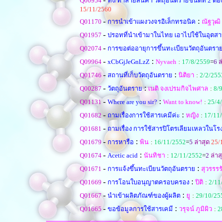
Q00954
ทิ้ง/ทำลายสินค้า วัตถุอันตรายชนิดที่ 2 
15/11/2560
-
:
Q01170
การนำเข้าแผงวงจรอิเล็กทรอนิค
ณัฐวุฒิ
-
Q01957
ปรอทที่นำเข้ามาในไทย เอาไปใช้ในอุตส
-
Q02074
การขอต่ออายุการขึ้นทะเบียนวัตถุอันตราย
-
:
Q09964
xCbGjJeGnLzZ
Nyvaeh
:
17/8/2559
=
6
ล
-
:
Q01746
สถานที่เก็บวัตถุอันตราย
นิติยา
:
2/2/255
-
:
Q00287
วัตถุอันตราย
เนติ จงเปรมกิจไพศาล
:
8/
-
:
Q01131
Where are you sir?
Want to know!
:
25/4
-
:
Q01682
ถามเรื่องการใช้สารเคมีค่ะ
หญิง
:
17/11
-
Q01681
ถามเรื่อง การใช้สารปิโตรเลียมเหลวในโ
-
:
Q01679
การหารือ
พิน
:
16/11/2552
=
5
ล่าสุด
25/
-
:
Q01674
Acetic acid
นันทิชา
:
12/11/2552
=
2
ล่าส
-
:
Q01671
การแจ้งขึ้นทะเบียนวัตถุอันตราย
สุวรรรร
-
:
Q01669
การโอนใบอนุญาตครอบครอง
ปิติ
:
2/11
-
:
Q01667
นำเข้าผลิตภัณฑ์ของผู้ผลิต
ยู
:
29/10/25
-
:
Q01665
ขอข้อมูลการใช้สารเคมี
วรุจน์ ภูมิผิว
:
2