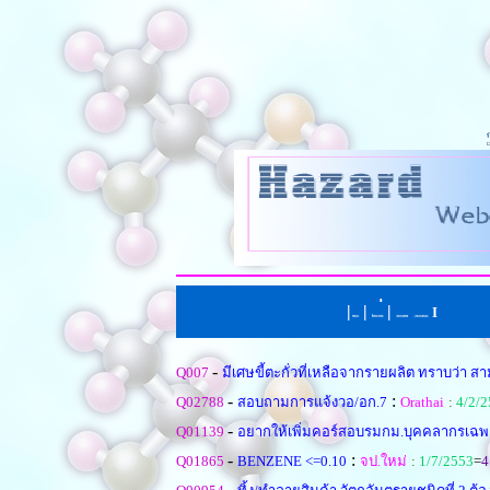
|
|
่
|
I
หน้าแรก
ตั้งคำถามใหม
เรียงตามหัวข้อ
|
เรียงตามคำตอบ
-
Q007
มีเศษขี้ตะกั่วที่เหลือจากรายผลิต ทราบว่า 
-
:
Q02788
สอบถามการแจ้งวอ/อก.7
Orathai
:
4/2/
-
Q01139
อยากให้เพิ่มคอร์สอบรมกม.บุคคลากรเฉพ
-
:
Q01865
BENZENE <=0.10
จป.ใหม่
:
1/7/2553
=
4
-