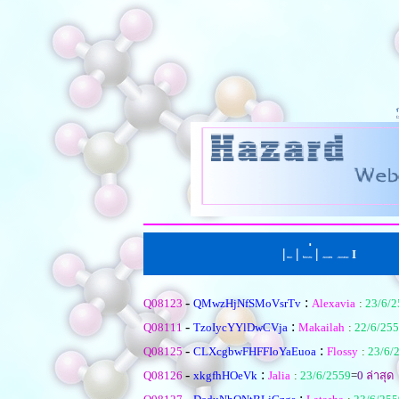
|
|
่
|
I
หน้าแรก
ตั้งคำถามใหม
เรียงตามหัวข้อ
|
เรียงตามคำตอบ
-
:
Q08123
QMwzHjNfSMoVsrTv
Alexavia
:
23/6/2
-
:
Q08111
TzoIycYYlDwCVja
Makailah
:
22/6/25
-
:
Q08125
CLXcgbwFHFFIoYaEuoa
Flossy
:
23/6/
-
:
Q08126
xkgfhHOeVk
Jalia
:
23/6/2559
=
0
ล่าสุด
-
: