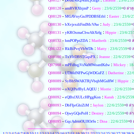
Q08127
DeduNhQNtBLjGzgs
Latasha
:
23/6/255
-
:
Q08128
amRVRXhjmP
Gerry
:
23/6/2559
=
0
ล่าส
-
:
Q08129
MGAVnyGnJPDDBSEtbl
Easter
:
23/6/2
-
:
Q08130
bXvjexdiFmIMcVAw
Judy
:
23/6/2559
=
-
:
Q08131
yKROxmaCbwAItXrfg
Hippie
:
23/6/25
-
:
Q08132
hmPOPptZDA
Maribeth
:
23/6/2559
=
0
ล
-
:
Q08122
RkBiPvrjVbWDh
Matty
:
23/6/2559
=
0
ล
-
:
Q08100
TxVltDBSTGqsPX
Jeanne
:
22/6/2559
=
-
:
Q07968
mPFdhqjVsNaMWoardKdw
Mickey
:
18
-
:
Q08088
UDMdNFPwGjWDGsFZ
Datherine
:
22/
-
:
Q08089
SyBhSWAKTRjVbqbMGsHW
Hippie
:
2
-
:
Q08090
oXQlPufByLAQEU
Morrie
:
22/6/2559
=
-
:
Q08092
eQBxlXULcHPggKon
Karah
:
22/6/255
-
:
Q08093
DbFIjeGhiZiM
Jaylon
:
22/6/2559
=
0
ล่า
-
:
Q08094
OjwyGQoPoH
Destrey
:
22/6/2559
=
0
ล่า
-
:
Q08095
GqcAdrmOUJIOrSs
Dina
:
22/6/2559
=
0
ล
1
|
2
|
3
|
4
|
5
|
6
|
7
|
8
|
9
|
10
|
11
|
12
|
13
|
14
|
15
|
16
|
17
|
18
|
19
|
20
|
21
|
22
|
23
|
24
|
25
|
26
|
27
|
28
|
29
|
3