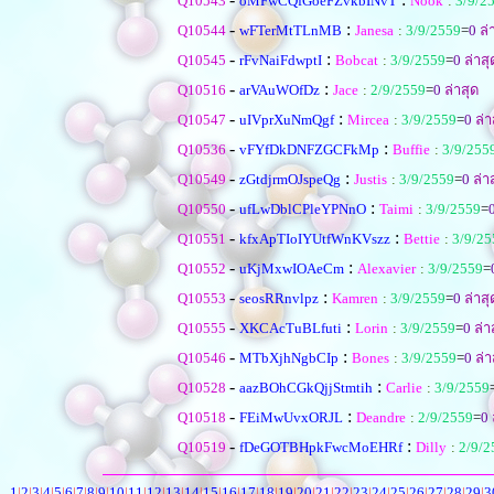
Q10543
oMFwCQfGoeFZvkbINvT
Nook
:
3/9/2
-
:
Q10544
wFTerMtTLnMB
Janesa
:
3/9/2559
=
0
ล่
-
:
Q10545
rFvNaiFdwptI
Bobcat
:
3/9/2559
=
0
ล่าสุ
-
:
Q10516
arVAuWOfDz
Jace
:
2/9/2559
=
0
ล่าสุด
-
:
Q10547
uIVprXuNmQgf
Mircea
:
3/9/2559
=
0
ล่า
-
:
Q10536
vFYfDkDNFZGCFkMp
Buffie
:
3/9/255
-
:
Q10549
zGtdjrmOJspeQg
Justis
:
3/9/2559
=
0
ล่า
-
:
Q10550
ufLwDblCPleYPNnO
Taimi
:
3/9/2559
=
-
:
Q10551
kfxApTIoIYUtfWnKVszz
Bettie
:
3/9/25
-
:
Q10552
uKjMxwIOAeCm
Alexavier
:
3/9/2559
=
-
:
Q10553
seosRRnvlpz
Kamren
:
3/9/2559
=
0
ล่าสุ
-
:
Q10555
XKCAcTuBLfuti
Lorin
:
3/9/2559
=
0
ล่า
-
:
Q10546
MTbXjhNgbCIp
Bones
:
3/9/2559
=
0
ล่า
-
:
Q10528
aazBOhCGkQjjStmtih
Carlie
:
3/9/2559
-
:
Q10518
FEiMwUvxORJL
Deandre
:
2/9/2559
=
0
-
:
Q10519
fDeGOTBHpkFwcMoEHRf
Dilly
:
2/9/2
1
|
2
|
3
|
4
|
5
|
6
|
7
|
8
|
9
|
10
|
11
|
12
|
13
|
14
|
15
|
16
|
17
|
18
|
19
|
20
|
21
|
22
|
23
|
24
|
25
|
26
|
27
|
28
|
29
|
3