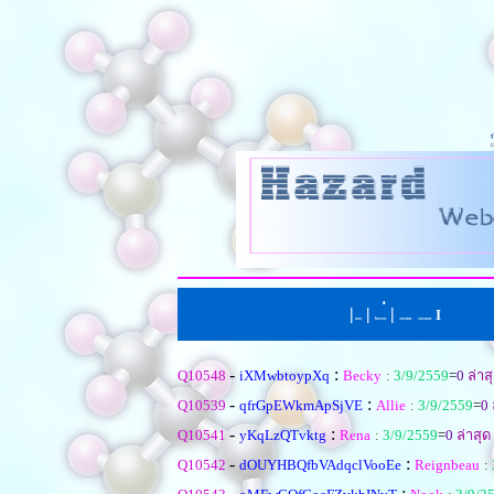
|
|
่
|
I
หน้าแรก
ตั้งคำถามใหม
เรียงตามหัวข้อ
|
เรียงตามคำตอบ
-
:
Q10548
iXMwbtoypXq
Becky
:
3/9/2559
=
0
ล่าส
-
:
Q10539
qfrGpEWkmApSjVE
Allie
:
3/9/2559
=
0
-
:
Q10541
yKqLzQTvktg
Rena
:
3/9/2559
=
0
ล่าสุด
-
:
Q10542
dOUYHBQfbVAdqclVooEe
Reignbeau
:
-
: