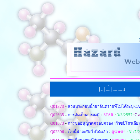
|
|
่
|
I
หน้าแรก
ตั้งคำถามใหม
เรียงตามหัวข้อ
|
เรียงตามคำตอบ
-
Q01373
ส่วนประกอบน้ำยาอันตรายที่ไม่ได้ระบุ CA
-
:
Q02635
การจัดเก็บสารเคมี
STAR
:
3/3/2557
=
7
ล
-
Q01673
การขออนุญาตครอบครอง "ก๊าซปิโตรเลีย
-
:
Q02306
เว็บนี้น่าจะปิดไปได้แล้ว
ผู้นำเข้า
:
31/7/
-
: