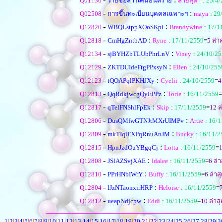
Q01130
รายชื่อสารเคมีอันตราย
สายสุดา
:
25/4/
-
:
Q02508
การขึ้นทะเบียนบุคคลเฉพาะฯ
maya
:
29
-
:
Q12820
WBQLstppXOoSKpi
Brandywine
:
17/1
-
:
Q12818
CmHgZntbAD
Ryne
:
17/11/2559
=
5
ล่าส
-
:
Q12134
sjBYHZbTLUbPhrLnV
Viney
:
24/10/2
-
:
Q12129
ZKTDUIdeFtgPPxsyN
Ellen
:
24/10/255
-
:
Q12123
tQOAPqlPKHJXy
Cyelii
:
24/10/2559
=
4
-
:
Q12813
QqRdkjwcgQyEPPz
Torie
:
16/11/2559
=
-
:
Q12817
qTelFNShlFpEk
Skip
:
17/11/2559
=
12
ล
-
:
Q12806
DusQMfwGTNJtMXrUIMPv
Artie
:
16/1
-
:
Q12809
mkTIqiFXPqRnuAnJM
Bucky
:
16/11/2
-
:
Q12815
HpnJzdOuYBgqCj
Lotta
:
16/11/2559
=
-
:
Q12808
JSlAZSvjXAE
Idalee
:
16/11/2559
=
6
ล่า
-
:
Q12810
PPrHNbIWrY
Buffy
:
16/11/2559
=
6
ล่าส
-
:
Q12804
lJzNTaonxirHRP
Heloise
:
16/11/2559
=
-
:
Q12812
ueapNdjcpw
Eddi
:
16/11/2559
=
10
ล่าสุ
1
|
2
|
3
|
4
|
5
|
6
|
7
|
8
|
9
|
10
|
11
|
12
|
13
|
14
|
15
|
16
|
17
|
18
|
19
|
20
|
21
|
22
|
23
|
24
|
25
|
26
|
27
|
28
|
29
|
3