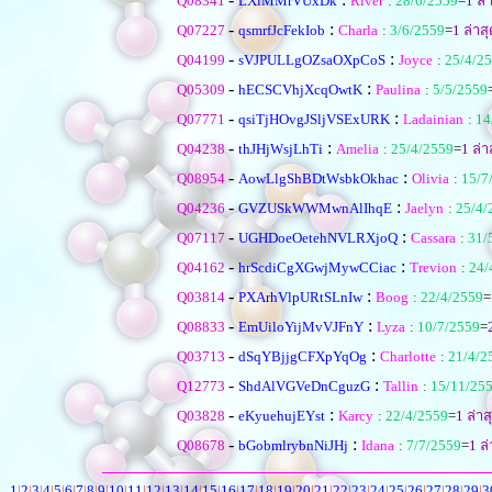
Q08341
LXlMMrVUxDk
River
:
28/6/2559
=
1
ล่า
-
:
Q07227
qsmrfJcFekIob
Charla
:
3/6/2559
=
1
ล่าสุ
-
:
Q04199
sVJPULLgOZsaOXpCoS
Joyce
:
25/4/2
-
:
Q05309
hECSCVhjXcqOwtK
Paulina
:
5/5/2559
-
:
Q07771
qsiTjHOvgJSljVSExURK
Ladainian
:
14
-
:
Q04238
thJHjWsjLhTi
Amelia
:
25/4/2559
=
1
ล่า
-
:
Q08954
AowLlgShBDtWsbkOkhac
Olivia
:
15/7
-
:
Q04236
GVZUSkWWMwnAlIhqE
Jaelyn
:
25/4/
-
:
Q07117
UGHDoeOetehNVLRXjoQ
Cassara
:
31/
-
:
Q04162
hrScdiCgXGwjMywCCiac
Trevion
:
24/
-
:
Q03814
PXArhVlpURtSLnIw
Boog
:
22/4/2559
=
-
:
Q08833
EmUiloYijMvVJFnY
Lyza
:
10/7/2559
=
-
:
Q03713
dSqYBjjgCFXpYqOg
Charlotte
:
21/4/2
-
:
Q12773
ShdAlVGVeDnCguzG
Tallin
:
15/11/25
-
:
Q03828
eKyuehujEYst
Karcy
:
22/4/2559
=
1
ล่าส
-
:
Q08678
bGobmlrybnNiJHj
Idana
:
7/7/2559
=
1
ล่
1
|
2
|
3
|
4
|
5
|
6
|
7
|
8
|
9
|
10
|
11
|
12
|
13
|
14
|
15
|
16
|
17
|
18
|
19
|
20
|
21
|
22
|
23
|
24
|
25
|
26
|
27
|
28
|
29
|
3