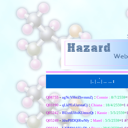
|
|
่
|
I
หน้าแรก
ตั้งคำถามใหม
เรียงตามหัวข้อ
|
เรียงตามคำตอบ
-
:
Q08755
agNcVHstZbvmmZj
Connie
:
8/7/2559
=
-
:
Q03190
qLkPEsUutstaCj
Chiana
:
18/4/2559
=
1
ล
-
:
Q05242
BUxnUibsKUmxzQt
Kassie
:
5/5/2559
=
-
:
Q05249
JdwPIfDQlRwNfy
Marel
:
5/5/2559
=
1
ล่
-
: