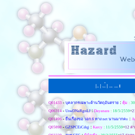
|
|
่
|
I
หน้าแรก
ตั้งคำถามใหม
เรียงตามหัวข้อ
|
เรียงตามคำตอบ
-
:
Q01433
บุคลากรเฉพาะด้านวัตถุอันตราย
ตุ้ม
:
30
-
:
Q06314
UswDNaRgoLJ
Dayanara
:
18/5/2559
=
2
-
:
Q01496
ยื่นเรื่องขอ วอก.6 ทาง net นานมากคะ
A
-
:
Q05898
GZSPCEiCdqj
Karcy
:
11/5/2559
=
12
ล่า
-
: