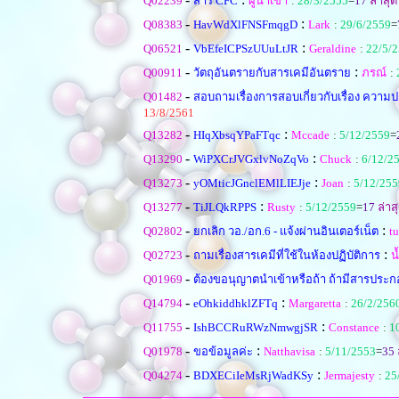
Q02239
สาร CFC
ผู้นำเข้า
:
28/3/2555
=
17
ล่าสุด
-
:
Q08383
HavWdXlFNSFmqgD
Lark
:
29/6/2559
=
-
:
Q06521
VbEfeICPSzUUuLtJR
Geraldine
:
22/5/
-
:
Q00911
วัตถุอันตรายกับสารเคมีอันตราย
ภรณ์
:
-
Q01482
สอบถามเรื่องการสอบเกี่ยวกับเรื่อง ควา
13/8/2561
-
:
Q13282
HIqXbsqYPaFTqc
Mccade
:
5/12/2559
=
-
:
Q13290
WiPXCrJVGxlvNoZqVo
Chuck
:
6/12/2
-
:
Q13273
yOMticJGnclEMlLIEJje
Joan
:
5/12/255
-
:
Q13277
TiJLQkRPPS
Rusty
:
5/12/2559
=
17
ล่าส
-
:
Q02802
ยกเลิก วอ./อก.6 - แจ้งผ่านอินเตอร์เน็ต
t
-
:
Q02723
ถามเรื่องสารเคมีที่ใช้ในห้องปฏิบัติการ
น
-
Q01969
ต้องขอนุญาตนำเข้าหรือถ้า ถ้ามีสารประก
-
:
Q14794
eOhkiddhklZFTq
Margaretta
:
26/2/256
-
:
Q11755
IshBCCRuRWzNmwgjSR
Constance
:
1
-
:
Q01978
ขอข้อมูลค่ะ
Natthavisa
:
5/11/2553
=
35
-
:
Q04274
BDXECiIeMsRjWadKSy
Jermajesty
:
25