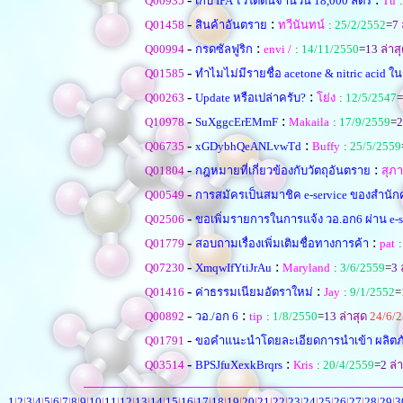
Q00935
เก็บ IPA ไว้ใต้ดินจำนวน 18,000 ลิตร
Tu
-
:
Q01458
สินค้าอันตราย
ทวีนันทน์
:
25/2/2552
=
7
-
:
Q00994
กรดซัลฟูริก
envi /
:
14/11/2550
=
13
ล่าส
-
Q01585
ทำไมไม่มีรายชื่อ acetone & nitric acid 
-
:
Q00263
Update หรือเปล่าครับ?
โย่ง
:
12/5/2547
=
-
:
Q10978
SuXggcErEMmF
Makaila
:
17/9/2559
=
2
-
:
Q06735
xGDybhQeANLvwTd
Buffy
:
25/5/2559
-
:
Q01804
กฎหมายที่เกี่ยวข้องกับวัตถุอันตราย
สุภา
-
Q00549
การสมัครเป็นสมาชิค e-service ของสำนัก
-
Q02506
ขอเพิ่มรายการในการแจ้ง วอ.อก6 ผ่าน e-s
-
:
Q01779
สอบถามเรื่องเพิ่มเติมชื่อทางการค้า
pat
-
:
Q07230
XmqwIfYtiJrAu
Maryland
:
3/6/2559
=
3
ล
-
:
Q01416
ค่าธรรมเนียมอัตราใหม่
Jay
:
9/1/2552
=
-
:
Q00892
วอ./อก 6
tip
:
1/8/2550
=
13
ล่าสุด
24/6/2
-
Q01791
ขอคำแนะนำโดยละเอียดการนำเข้า ผลิตภัณ
-
:
Q03514
BPSJfuXexkBrqrs
Kris
:
20/4/2559
=
2
ล่า
1
|
2
|
3
|
4
|
5
|
6
|
7
|
8
|
9
|
10
|
11
|
12
|
13
|
14
|
15
|
16
|
17
|
18
|
19
|
20
|
21
|
22
|
23
|
24
|
25
|
26
|
27
|
28
|
29
|
3