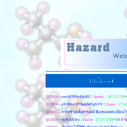
|
|
่
|
I
หน้าแรก
ตั้งคำถามใหม
เรียงตามหัวข้อ
|
เรียงตามคำตอบ
-
:
Q12814
uwchFYFzvHqMZ
Sparky
:
16/11/2559
-
:
Q12816
pSVRbcUPThqbMPqFiVV
Ziarre
:
17/1
-
Q15061
การสร้างคลังสารเคมี ต้องขอจดทะเบียนโ
-
:
Q12819
SvPiAfEJeo
Kailin
:
17/11/2559
=
10
ล่าส
-
: