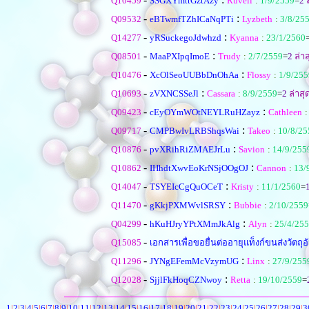
Q10459
SSGXYmttGztAzy
Ruvell
:
1/9/2559
=
2
ล
-
:
Q09532
eBTwmfTZhICaNqPTi
Lyzbeth
:
3/8/25
-
:
Q14277
yRSuckegoJdwhzd
Kyanna
:
23/1/2560
-
:
Q08501
MaaPXIpqImoE
Trudy
:
2/7/2559
=
2
ล่าส
-
:
Q10476
XcOlSeoUUBbDnOhAa
Flossy
:
1/9/255
-
:
Q10693
zVXNCSSeJl
Cassara
:
8/9/2559
=
2
ล่าสุ
-
:
Q09423
cEyOYmWOtNEYLRuHZayz
Cathleen
-
:
Q09717
CMPBwIvLRBShqsWai
Takeo
:
10/8/25
-
:
Q10876
pvXRihRiZMAEJrLu
Savion
:
14/9/255
-
:
Q10862
IHhdtXwvEoKrNSjOOgOJ
Cannon
:
13/
-
:
Q14047
TSYEIcCgQuOCeT
Kristy
:
11/1/2560
=
-
:
Q11470
gKkjPXMWvlSRSY
Bubbie
:
2/10/2559
-
:
Q04299
hKuHJryYPtXMmJkAlg
Alyn
:
25/4/25
-
Q15085
เอกสารเพื่อขอยื่นต่ออายุแท็งก์ขนส่งวัตถ
-
:
Q11296
JYNgEFemMcVzymUG
Linx
:
27/9/255
-
:
Q12028
SjjlFkHoqCZNwoy
Retta
:
19/10/2559
=
1
|
2
|
3
|
4
|
5
|
6
|
7
|
8
|
9
|
10
|
11
|
12
|
13
|
14
|
15
|
16
|
17
|
18
|
19
|
20
|
21
|
22
|
23
|
24
|
25
|
26
|
27
|
28
|
29
|
3