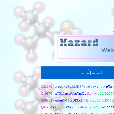
|
|
่
|
I
หน้าแรก
ตั้งคำถามใหม
เรียงตามหัวข้อ
|
เรียงตามคำตอบ
-
Q02730
ส่วนผสมใน MSDS ใสเครื่องหมาย > หรือ 
-
:
Q10370
xTXLlmxaiUcuYmG
Stormy
:
29/8/255
-
:
Q06982
uqArOMEccUEUcE
Jahlin
:
29/5/2559
=
-
:
Q04950
HFJjuNVGOF
Kailyn
:
2/5/2559
=
1
ล่าสุ
-
: