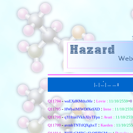
|
|
่
|
I
หน้าแรก
ตั้งคำถามใหม
เรียงตามหัวข้อ
|
เรียงตามคำตอบ
-
:
Q11794
waEXdKMthzMe
Lovie
:
11/10/2559
=
0
-
:
Q11795
HWbalMIWDfXeSXD
Irene
:
11/10/255
-
:
Q11798
qYHtxelVkfsXlyTFpn
Avari
:
11/10/255
-
:
Q11799
avmbTNTtlQXghxT
Kaeden
:
11/10/25
-
: