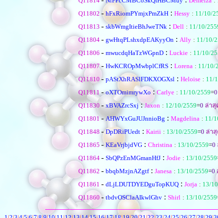
Q11814
NlFFcCMBCoSkQfHBCMuy
Demelza
:
-
:
Q11802
hFxRiomPYmjxPmZkH
Hessy
:
11/10/2
-
:
Q11813
skbWmgItieBhJweTNk
Dell
:
11/10/255
-
:
Q11804
gwHtqPLshxdpEAKyyOn
Ally
:
11/10/
-
:
Q11806
mwucdqHaTzWGpnD
Luckie
:
11/10/2
-
:
Q11807
HwKCROpMwbplCfRS
Lorena
:
11/10/
-
:
Q11810
pAStXhRASlFDKXOGXsl
Heloise
:
11/
-
:
Q11811
oXTOmimrywXo
Carlye
:
11/10/2559
=
0
-
:
Q11830
xBVAZrcSxj
Jaxon
:
12/10/2559
=
0
ล่าสุ
-
:
Q11801
AHWYxGuJUJnnioBg
Magdelina
:
11/1
-
:
Q11848
DpDRiPUedt
Kairii
:
13/10/2559
=
0
ล่าส
-
:
Q11865
KEaVrjbjdVG
Christina
:
13/10/2559
=
0
-
:
Q11864
SbQPzEnMGmanHfJ
Jodie
:
13/10/2559
-
:
Q11862
bbqbMzjnAZgtf
Janesa
:
13/10/2559
=
0
ล
-
:
Q11861
dLjLDUTDYEDguTopKUQ
Jorja
:
13/10
-
:
Q11860
tbdvOSClaAIkwlGhv
Shirl
:
13/10/2559
1
|
2
|
3
|
4
|
5
|
6
|
7
|
8
|
9
|
10
|
11
|
12
|
13
|
14
|
15
|
16
|
17
|
18
|
19
|
20
|
21
|
22
|
23
|
24
|
25
|
26
|
27
|
28
|
29
|
3