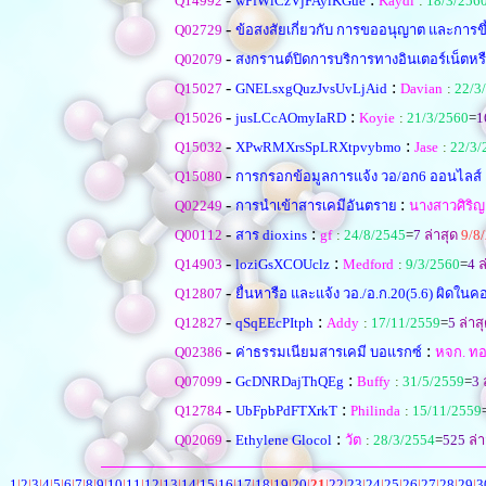
Q14992
wPfWlCzVjFAyiKGue
Kaydi
:
18/3/256
-
Q02729
ข้อสงสัยเกี่ยวกับ การขออนุญาต และการขึ
-
Q02079
สงกรานต์ปิดการบริการทางอินเตอร์เน็ตหร
-
:
Q15027
GNELsxgQuzJvsUvLjAid
Davian
:
22/3
-
:
Q15026
jusLCcAOmyIaRD
Koyie
:
21/3/2560
=
1
-
:
Q15032
XPwRMXrsSpLRXtpvybmo
Jase
:
22/3/
-
Q15080
การกรอกข้อมูลการแจ้ง วอ/อก6 ออนไลส์
-
:
Q02249
การนำเข้าสารเคมีอันตราย
นางสาวศิริญา
-
:
Q00112
สาร dioxins
gf
:
24/8/2545
=
7
ล่าสุด
9/8
-
:
Q14903
loziGsXCOUclz
Medford
:
9/3/2560
=
4
ล
-
Q12807
ยื่นหารือ และแจ้ง วอ./อ.ก.20(5.6) ผิดในค
-
:
Q12827
qSqEEcPItph
Addy
:
17/11/2559
=
5
ล่าส
-
:
Q02386
ค่าธรรมเนียมสารเคมี บอแรกซ์
หจก. ท
-
:
Q07099
GcDNRDajThQEg
Buffy
:
31/5/2559
=
3
ล
-
:
Q12784
UbFpbPdFTXrkT
Philinda
:
15/11/2559
-
:
Q02069
Ethylene Glocol
วัต
:
28/3/2554
=
525
ล่า
1
|
2
|
3
|
4
|
5
|
6
|
7
|
8
|
9
|
10
|
11
|
12
|
13
|
14
|
15
|
16
|
17
|
18
|
19
|
20
|
21
|
22
|
23
|
24
|
25
|
26
|
27
|
28
|
29
|
3