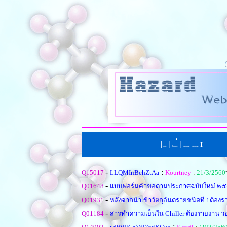
|
|
่
|
I
หน้าแรก
ตั้งคำถามใหม
เรียงตามหัวข้อ
|
เรียงตามคำตอบ
-
:
Q15017
LLQMInBehZtAa
Kourtney
:
21/3/2560
-
Q01648
แบบฟอร์มคำขอตามประกาศฉบับใหม่ ๒๕๕๒(
-
Q01931
หลังจากนำเข้าวัตถุอันตรายชนิดที่ 1ต้อ
-
Q01184
สารทำความเย็นใน Chiller ต้องรายงาน วอ
-
: